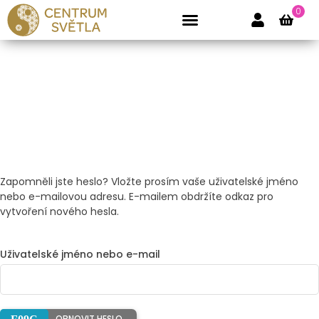
0
Pravidelné lekce
Pronájem prostor
Zapomněli jste heslo? Vložte prosím vaše uživatelské jméno
nebo e-mailovou adresu. E-mailem obdržíte odkaz pro
vytvoření nového hesla.
Uživatelské jméno nebo e-mail
OBNOVIT HESLO