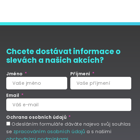
Chcete dostávat informace o
slevách a našich akcích?
Jméno
Příjmení
Email
Ochrana osobních údajů
Odesláním formuláře dáváte najevo svůj souhlas
se
zpracováním osobních údajů
a s našimi
obchodními podmínkami
.