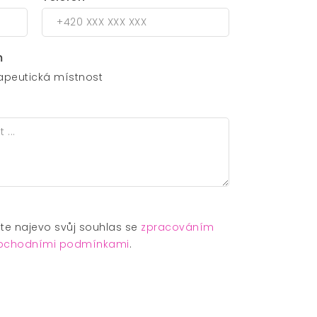
m
apeutická místnost
e najevo svůj souhlas se
zpracováním
bchodními podmínkami
.