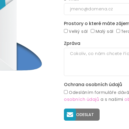
Prostory o které máte záje
Velký sál
Malý sál
Ter
Zpráva
Ochrana osobních údajů
Odesláním formuláře dávát
osobních údajů
a s našimi
o
ODESLAT