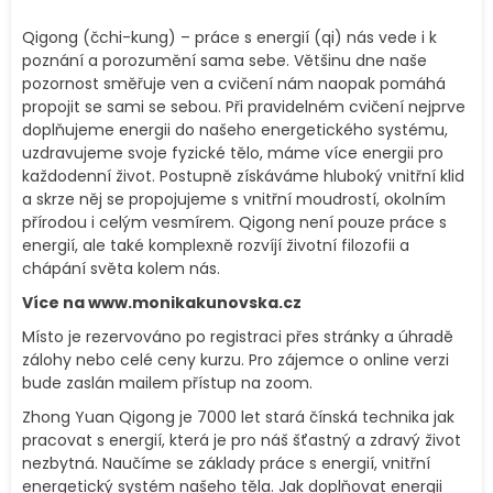
Qigong (čchi-kung) – práce s energií (qi) nás vede i k
poznání a porozumění sama sebe. Většinu dne naše
pozornost směřuje ven a cvičení nám naopak pomáhá
propojit se sami se sebou. Při pravidelném cvičení nejprve
doplňujeme energii do našeho energetického systému,
uzdravujeme svoje fyzické tělo, máme více energii pro
každodenní život. Postupně získáváme hluboký vnitřní klid
a skrze něj se propojujeme s vnitřní moudrostí, okolním
přírodou i celým vesmírem. Qigong není pouze práce s
energií, ale také komplexně rozvíjí životní filozofii a
chápání světa kolem nás.
Více na www.monikakunovska.cz
Místo je rezervováno po registraci přes stránky a úhradě
zálohy nebo celé ceny kurzu. Pro zájemce o online verzi
bude zaslán mailem přístup na zoom.
Zhong Yuan Qigong je 7000 let stará čínská technika jak
pracovat s energií, která je pro náš šťastný a zdravý život
nezbytná. Naučíme se základy práce s energií, vnitřní
energetický systém našeho těla. Jak doplňovat energii