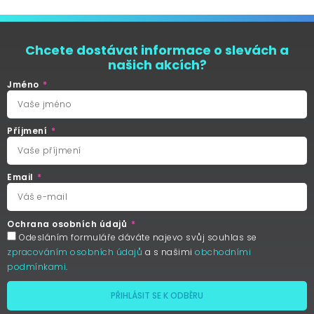
Chcete dostávat informace o slevách a
našich akcích?
Jméno
Příjmení
Email
Ochrana osobních údajů
Odesláním formuláře dáváte najevo svůj souhlas se
zpracováním osobních údajů
a s našimi
obchodními
podmínkami
.
PŘIHLÁSIT SE K ODBĚRU