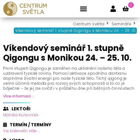
0
Pravidelné lekce
Pronájem prostor
Centrum světla
Semináře
Víkendový seminář 1. stupně Qigongu s Monikou 24. – 25. 10.
Víkendový seminář 1. stupně
Qigongu s Monikou 24. – 25. 10.
První stupeň Qigongu je zaměřen na uklidnění našeho těla a
uzdravení fyzické roviny. Pomocí aktivace spodního dantianu
doplníme životní energii pro naše fyzické tělo. Tichý qigong je
velmi účinná metoda pro rozvoj svých schopností a to co je
báječné – že jej lze cvičit i v průběhu dne při běžných činnostech.
Více informací ...
LEKTOŘI
Monika Kunovská
TERMÍN / TERMÍNY
Viz kalendář níže ...