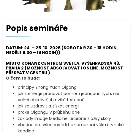
Popis semináře
DATUM: 24. – 25. 10. 2026 (SOBOTA 9.30 – 18 HODIN,
NEDĚLE 9.30 – 16 HODIN))
MÍSTO KONÁNÍ: CENTRUM SVĚTLA, VYŠEHRADSKÁ 43,
PRAHA 2 (MOŽNOST ABSOLVOVAT I ONLINE, MOŽNOST
PŘESPAT V CENTRU )
O čem to bude:
principy Zhong Yuan Qigong
jak s energií pracovat pomocí jednoduchých, ale
velmi efektivních cviků 1. stupně
jak se uzdravit a získat energii
praxe Qigongu v průběhu dne
základy Image Medicine, léčebné složky školy
vhodné pro všechny lidi bez omezení věku i fyzické
kondice